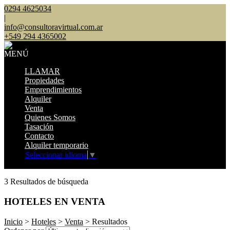
0294 4625034
|
info@consultoravirtual.com.ar
+549 294 4365002
MENÚ
LLAMAR
Propiedades
Emprendimientos
Alquiler
Venta
Quienes Somos
Tasación
Contacto
Alquiler temporario
Seleccionar idioma
▼
Mostrar original
3 Resultados de búsqueda
HOTELES EN VENTA
Inicio
>
Hoteles
>
Venta
> Resultados