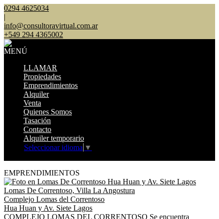
0294 4625034
|
info@consultoravirtual.com.ar
+549 294 4365002
MENÚ
LLAMAR
Propiedades
Emprendimientos
Alquiler
Venta
Quienes Somos
Tasación
Contacto
Alquiler temporario
Seleccionar idioma
▼
Mostrar original
EMPRENDIMIENTOS
Lomas De Correntoso, Villa La Angostura
Complejo Lomas del Correntoso
Hua Huan y Av. Siete Lagos
COMPLEJO LOMAS DEL CORRENTOSO Se encuentra