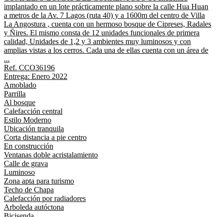
implantado en un lote prácticamente plano sobre la calle Hua Huan
a metros de la Av. 7 Lagos (ruta 40) y a 1600m del centro de Villa
La Angostura , cuenta con un hermoso bosque de Cipreses, Radales
y Ñires. El mismo consta de 12 unidades funcionales de primera
calidad, Unidades de 1,2 y 3 ambientes muy luminosos y con
amplias vistas a los cerros. Cada una de ellas cuenta con un área de
...
Ref. CCO36196
Entrega: Enero 2022
Amoblado
Parrilla
Al bosque
Calefacción central
Estilo Moderno
Ubicación tranquila
Corta distancia a pie centro
En construcción
Ventanas doble acristalamiento
Calle de grava
Luminoso
Zona apta para turismo
Techo de Chapa
Calefacción por radiadores
Arboleda autóctona
Bicisenda