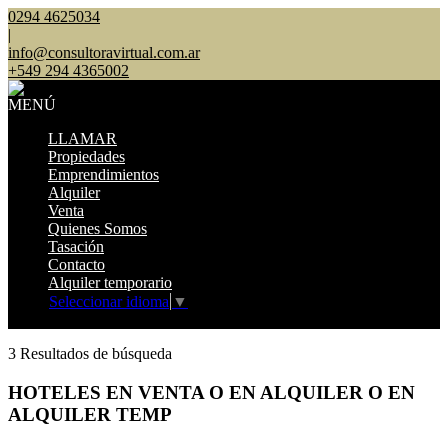
0294 4625034
|
info@consultoravirtual.com.ar
+549 294 4365002
MENÚ
LLAMAR
Propiedades
Emprendimientos
Alquiler
Venta
Quienes Somos
Tasación
Contacto
Alquiler temporario
Seleccionar idioma
▼
Mostrar original
3 Resultados de búsqueda
HOTELES EN VENTA O EN ALQUILER O EN
ALQUILER TEMP