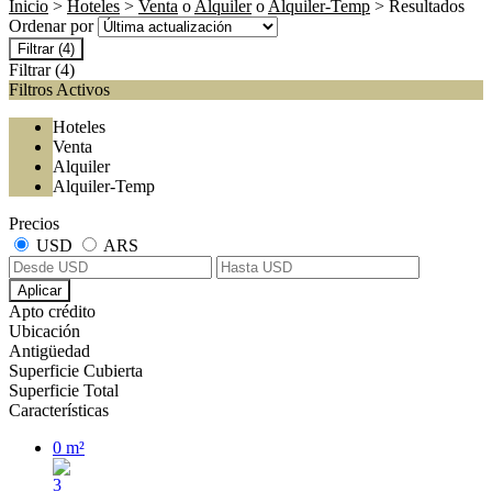
Inicio
>
Hoteles
>
Venta
o
Alquiler
o
Alquiler-Temp
> Resultados
Ordenar por
Filtrar
(4)
Filtrar
(4)
Filtros Activos
Hoteles
Venta
Alquiler
Alquiler-Temp
Precios
USD
ARS
Aplicar
Apto crédito
Ubicación
Antigüedad
Superficie Cubierta
Superficie Total
Características
0 m²
3