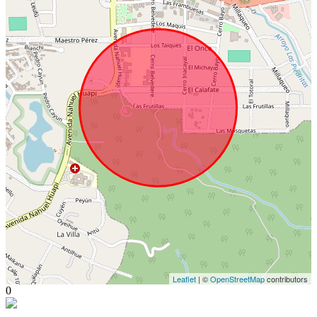
Leaflet
| ©
OpenStreetMap
contributors
0