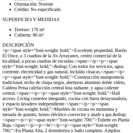
Orientación: Noreste
Crédito: No especificado
SUPERFICIES Y MEDIDAS
Terreno: 170 m²
Cubierta: 80 m²
DESCRIPCIÓN
<p><span style="font-weight: bold;">Excelente propiedad, Barrio
El Once, a 3 cuadras de la Av.Arrayanes, centro comercial de la
localidad, a pocas cuadras de escuelas.</span></p><p><span
style="font-weight: bold;">&nbsp; Con todos los servicios, agua
corriente, electricidad y gas natural, incluído cloacas.</span></p>
<p><span style="font-weight: bold;">Construcción mampostería
tradicional, techo de chapa negra, aberturas aluminio doble vidrio,
Caldera Peisa calefacción central losa radiante, y agua caliente
central.</span></p><p><span style="font-weight: bold;">Hall
acceso. Living comedor integrado, cocina con barra desayunadora,
y espacio lavadero independiente.</span></p><p><span
style="font-weight: bold;">Muebles de cocina en melamina y
mesada de granito, horno eléctrico convector y anafe a gas.&nbsp;
</span></p><p><span style="font-weight: 700;">Toilette en Planta
Baja.</span></p><p><br></p><p><span style="font-weight:
700;">En Planta Alta, 2 dormitorios y baño completo. Amplios