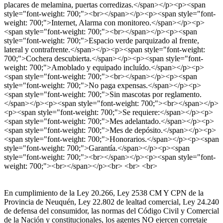
placares de melamina, puertas corredizas.</span></p><p><span
style="font-weight: 700;"><br></span></p><p><span style="font-
weight: 700;">Internet, Alarma con monitoreo.</span></p><p>
<span style="font-weight: 700;"><br></span></p><p><span
style="font-weight: 700;">Espacio verde parquizado al frente,
lateral y contrafrente.</span></p><p><span style="font-weight:
700;">Cochera descubierta.</span></p><p><span style="font-
weight: 700;">Amoblado y equipado incluído.</span></p><p>
<span style="font-weight: 700;"><br></span></p><p><span
style="font-weight: 700;">No paga expensas.</span></p><p>
<span style="font-weight: 700;">Sin mascotas por reglamento.
</span></p><p><span style="font-weight: 700;"><br></span></p>
<p><span style="font-weight: 700;">Se requiere:</span></p><p>
<span style="font-weight: 700;">Mes adelantado.</span></p><p>
<span style="font-weight: 700;">Mes de depósito.</span></p><p>
<span style="font-weight: 700;">Honorarios.</span></p><p><span
style="font-weight: 700;">Garantía.</span></p><p><span
style="font-weight: 700;"><br></span></p><p><span style="font-
weight: 700;"><br></span></p><br> <br> <br>
En cumplimiento de la Ley 20.266, Ley 2538 CM Y CPN de la
Provincia de Neuquén, Ley 22.802 de lealtad comercial, Ley 24.240
de defensa del consumidor, las normas del Código Civil y Comercial
de la Nación y constitucionales, los agentes NO ejercen corretaje