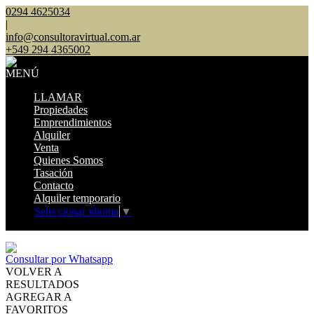
0294 4625034
|
info@consultoravirtual.com.ar
+549 294 4365002
MENÚ
LLAMAR
Propiedades
Emprendimientos
Alquiler
Venta
Quienes Somos
Tasación
Contacto
Alquiler temporario
Seleccionar idioma
▼
Mostrar original
Consultar por Whatsapp
VOLVER A
RESULTADOS
AGREGAR A
FAVORITOS