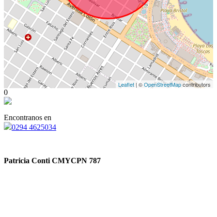
Leaflet
| ©
OpenStreetMap
contributors
0
Encontranos en
0294 4625034
Patricia Conti CMYCPN 787