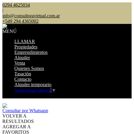
0294 4625034
|
info@consultoravirtual.com.ar
+549 294 4365002
MENÚ
LLAMAR
Propiedades
Emprendimientos
Alquiler
Venta
Quienes Somos
Tasación
Contacto
Alquiler temporario
Seleccionar idioma
▼
Mostrar original
Consultar por Whatsapp
VOLVER A
RESULTADOS
AGREGAR A
FAVORITOS