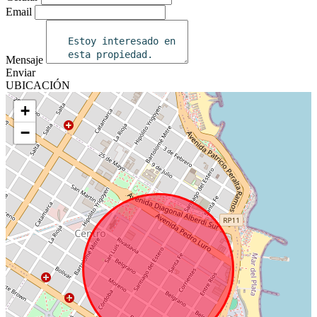
Email
Mensaje
Enviar
UBICACIÓN
+
−