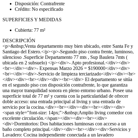
Disposición: Contrafrente
Crédito: No especificado
SUPERFICIES Y MEDIDAS
Cubierta: 77 m²
DESCRIPCIÓN
<p>&nbsp;Venta departamento muy bien ubicado, entre Santa Fe y
Santiago del Estero.</p><p>-Segundo piso contra frente, luminoso,
silencioso .Superficie Departamento 77 mts , Sup Baulera 7mts (
ubicada en 2 subsuelo) </p><div>- Apto profesional.</div><div>
<br></div><div>- Expensas Marzo 2026 = $190000</div><div>
<br></div><div>-Servicio de limpieza terciarizado</div><div><br>
</div><div><br></div><div><br></div> El departamento se sitúa
en el segundo piso con disposición contrafrente, lo que garantiza
una mayor tranquilidad sonora en pleno entorno urbano. Posee una
superficie total de 77 m² y cuenta con la particularidad de ofrecer
doble acceso: una entrada principal al living y una entrada de
servicio por la cocina.<div><br></div><div><br></div><div>
<span style="font-size: 14px;">&nbsp;Amplio living comedor con
excelente circulación.</span></div><div><br></div>
<div>Dormitorios: Dos habitaciones luminosas con acceso a un
baño completo principal.</div><div><br></div><div>Servicios y
Lavadero: Cocina independiente conectada a un lavadero