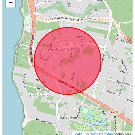
−
Leaflet
| ©
OpenStreetMap
contributors