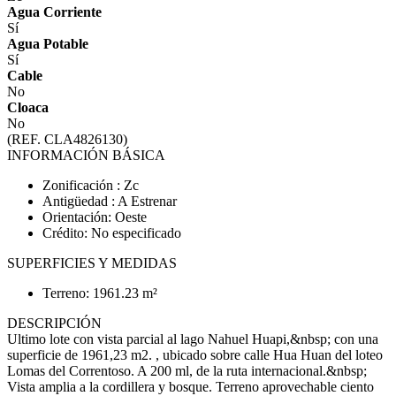
Agua Corriente
Sí
Agua Potable
Sí
Cable
No
Cloaca
No
(REF. CLA4826130)
INFORMACIÓN BÁSICA
Zonificación : Zc
Antigüedad : A Estrenar
Orientación: Oeste
Crédito: No especificado
SUPERFICIES Y MEDIDAS
Terreno: 1961.23 m²
DESCRIPCIÓN
Ultimo lote con vista parcial al lago Nahuel Huapi,&nbsp; con una
superficie de 1961,23 m2. , ubicado sobre calle Hua Huan del loteo
Lomas del Correntoso. A 200 ml, de la ruta internacional.&nbsp;
Vista amplia a la cordillera y bosque. Terreno aprovechable ciento