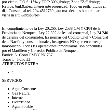
por ciento. F.O.S: 15% y FOT: 30%,&nbsp; Zona "Zc".&nbsp;
Retiros: 6ml.&nbsp; Interesante propiedad. Todo en regla, títulos al
día. Consulte al tel. 294-4512780 para más detalles ó coordinar
visita in situ.&nbsp;<br>
En cumplimiento de la Ley 20.266, Ley 2538 CM Y CPN de la
Provincia de Neuquén, Ley 22.802 de lealtad comercial, Ley 24.240
de defensa del consumidor, las normas del Código Civil y Comercial
de la Nación y constitucionales, los agentes NO ejercen corretaje
inmobiliario. Todas las operaciones inmobiliarias, son concluidas
por el Martillero y Corredor Público de Neuquén:
Patricia A. Conti CMYCPN 787
Tomo 1 - Folio 33
ATRIBUTOS EXTRA
:
SERVICIOS
Agua Corriente
Gas Natural
Internet
Electricidad
Agua Potable