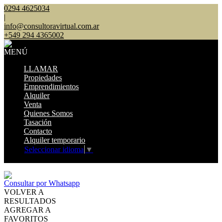
0294 4625034
|
info@consultoravirtual.com.ar
+549 294 4365002
MENÚ
LLAMAR
Propiedades
Emprendimientos
Alquiler
Venta
Quienes Somos
Tasación
Contacto
Alquiler temporario
Seleccionar idioma
▼
Mostrar original
Consultar por Whatsapp
VOLVER A
RESULTADOS
AGREGAR A
FAVORITOS