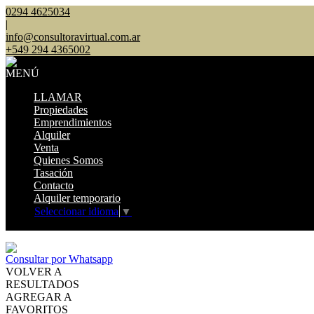
0294 4625034
|
info@consultoravirtual.com.ar
+549 294 4365002
MENÚ
LLAMAR
Propiedades
Emprendimientos
Alquiler
Venta
Quienes Somos
Tasación
Contacto
Alquiler temporario
Seleccionar idioma
▼
Mostrar original
Consultar por Whatsapp
VOLVER A
RESULTADOS
AGREGAR A
FAVORITOS