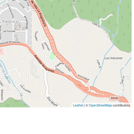
Leaflet
| ©
OpenStreetMap
contributors