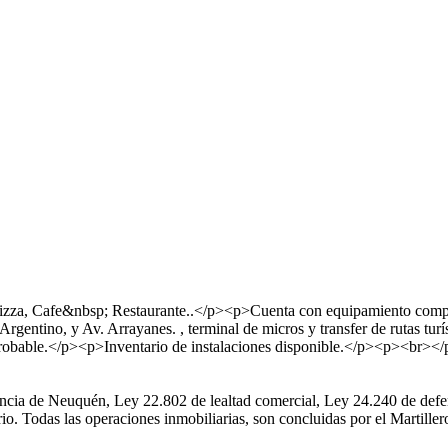
za, Cafe&nbsp; Restaurante..</p><p>Cuenta con equipamiento completo
gentino, y Av. Arrayanes. , terminal de micros y transfer de rutas tur
obable.</p><p>Inventario de instalaciones disponible.</p><p><br>
ia de Neuquén, Ley 22.802 de lealtad comercial, Ley 24.240 de defens
rio. Todas las operaciones inmobiliarias, son concluidas por el Martill