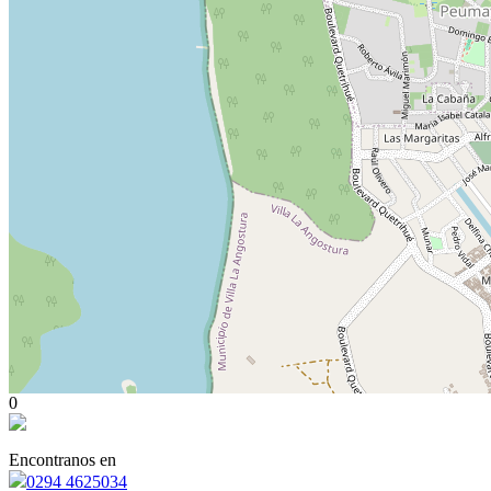
0
Encontranos en
0294 4625034