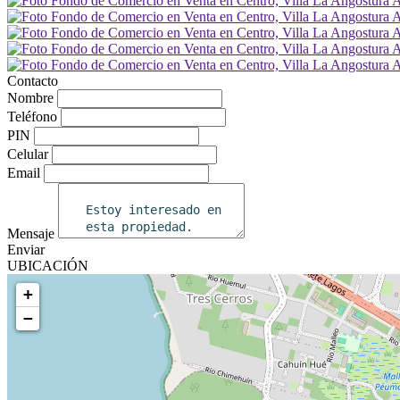
Contacto
Nombre
Teléfono
PIN
Celular
Email
Mensaje
Enviar
UBICACIÓN
+
−