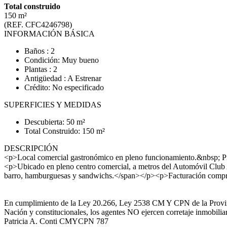
Total construido
150 m²
(REF. CFC4246798)
INFORMACIÓN BÁSICA
Baños : 2
Condición: Muy bueno
Plantas : 2
Antigüedad : A Estrenar
Crédito: No especificado
SUPERFICIES Y MEDIDAS
Descubierta: 50 m²
Total Construido: 150 m²
DESCRIPCIÓN
<p>Local comercial gastronómico en pleno funcionamiento.&nbsp; Piz
<p>Ubicado en pleno centro comercial, a metros del Automóvil Club Ar
barro, hamburguesas y sandwichs.</span></p><p>Facturación compr
En cumplimiento de la Ley 20.266, Ley 2538 CM Y CPN de la Provinc
Nación y constitucionales, los agentes NO ejercen corretaje inmobilia
Patricia A. Conti CMYCPN 787